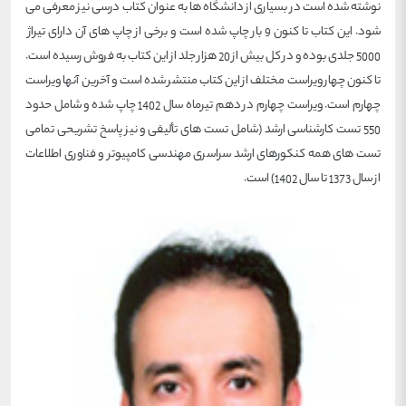
نوشته شده است در بسیاری از دانشگاه ها به عنوان کتاب درسی نیز معرفی می
شود. این کتاب تا کنون 9 بار چاپ شده است و برخی از چاپ های آن دارای تیراژ
5000 جلدی بوده و در کل بیش از 20 هزار جلد از این کتاب به فروش رسیده است.
تا کنون چهار ویراست مختلف از این کتاب منتشر شده است و آخرین آنها ویراست
چهارم است. ویراست چهارم در دهم تیرماه سال 1402 چاپ شده و شامل حدود
550 تست کارشناسی ارشد (شامل تست های تألیفی و نیز پاسخ تشریحی تمامی
تست های همه کنکورهای ارشد سراسری مهندسی کامپیوتر و فناوری اطلاعات
از سال 1373 تا سال 1402) است.