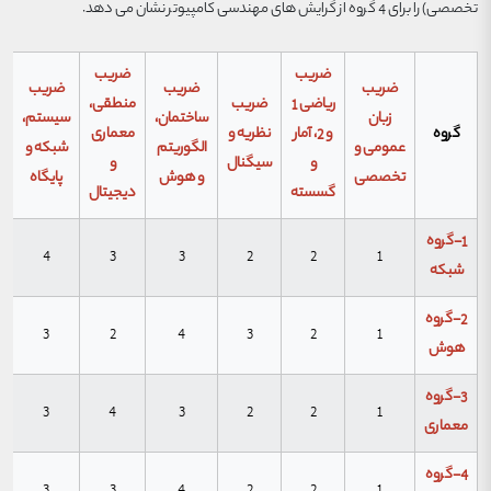
تخصصی) را برای 4 گروه از گرایش های مهندسی کامپیوتر نشان می دهد.
ضریب
ضریب
ضریب
ضریب
ضریب
ریاضی 1
ضریب
منطقی،
زبان
ساختمان،
سیستم،
گروه
و 2، آمار
نظریه و
معماری
عمومی و
الگوریتم
شبکه و
و
سیگنال
و
تخصصی
و هوش
پایگاه
گسسته
دیجیتال
1-گروه
4
3
3
2
2
1
شبکه
2-گروه
3
2
4
3
2
1
هوش
3-گروه
3
4
3
2
2
1
معماری
4-گروه
3
3
4
2
2
1