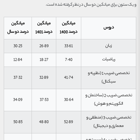
و یک ستون برای میانگین دو سال در نظر گرفته شده است.
میانگین
میانگین
میانگین
دروس
درصد 1400
درصد 1401
درصد دو سال
زبان
33.61
26.89
30.25
ریاضیات
7.40
18.27
12.84
تخصصی ضریب 1 (نظریه و
37.32
32.89
41.74
سیگنال)
تخصصی ضریب 2 (ساختمان و
34.09
37.53
30.64
الگوریتم و هوش)
تخصصی ضریب 3 (منطقی و
50.85
48.80
52.89
معماری و دیجیتال)
تخصصی ضریب 4 (سیستم و