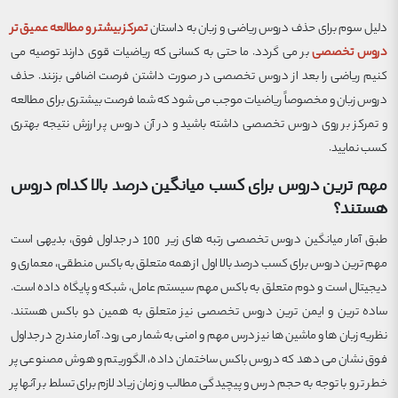
دلیل سوم برای حذف دروس ریاضی و زبان به داستان
تمرکز بیشتر و مطالعه عمیق تر
دروس تخصصی
بر می گردد. ما حتی به کسانی که ریاضیات قوی دارند توصیه می
کنیم ریاضی را بعد از دروس تخصصی در صورت داشتن فرصت اضافی بزنند. حذف
دروس زبان و مخصوصاً ریاضیات موجب می شود که شما فرصت بیشتری برای مطالعه
و تمرکز بر روی دروس تخصصی داشته باشید و در آن دروس پر ارزش نتیجه بهتری
کسب نمایید.
مهم ترین دروس برای کسب میانگین درصد بالا کدام دروس
هستند؟
طبق آمار میانگین دروس تخصصی رتبه های زیر 100 در جداول فوق، بدیهی است
مهم ترین دروس برای کسب درصد بالا اول از همه متعلق به باکس منطقی، معماری و
دیجیتال است و دوم متعلق به باکس مهم سیستم عامل، شبکه و پایگاه داده است.
ساده ترین و ایمن ترین دروس تخصصی نیز متعلق به همین دو باکس هستند.
نظریه زبان ها و ماشین ها نیز درس مهم و امنی به شمار می رود. آمار مندرج در جداول
فوق نشان می دهد که دروس باکس ساختمان داده، الگوریتم و هوش مصنوعی پر
خطر تر و با توجه به حجم درس و پیچیدگی مطالب و زمان زیاد لازم برای تسلط بر آنها پر