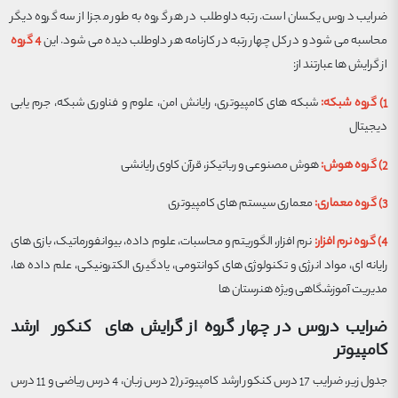
ضرایب دروس یکسان است. رتبه داوطلب در هر گروه به طور مجزا از سه گروه دیگر
محاسبه می شود و در کل چهار رتبه در کارنامه هر داوطلب دیده می شود. این
4 گروه
از گرایش ها عبارتند از:
1) گروه
شبکه:
شبکه های کامپیوتری، رایانش امن، علوم و فناوری شبکه، جرم یابی
دیجیتال
2) گروه هوش:
هوش مصنوعی و رباتیکز، قرآن کاوی رایانشی
3) گروه معماری:
معماری سیستم های کامپیوتری
4) گروه نرم افزار:
نرم افزار، الگوریتم و محاسبات، علوم داده، بیوانفورماتیک، بازی های
رایانه ای، مواد انرژی و تکنولوژی های کوانتومی، یادگیری الکترونیکی، علم داده ها،
مدیریت آموزشگاهی ویژه هنرستان ها
ضرایب دروس در چهار گروه از گرایش های کنکور ارشد
کامپیوتر
جدول زیر، ضرایب 17 درس کنکور ارشد کامپیوتر (2 درس زبان، 4 درس ریاضی و 11 درس