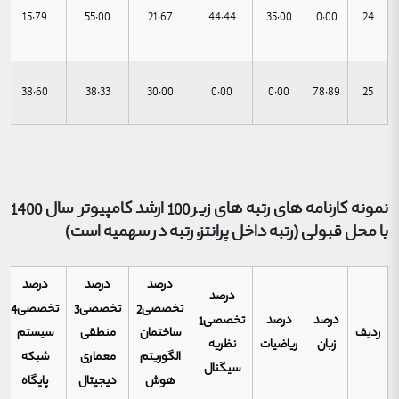
15.79
55.00
21.67
44.44
35.00
0.00
24
38.60
38.33
30.00
0.00
0.00
78.89
25
نمونه کارنامه های رتبه های زیر 100 ارشد کامپیوتر سال 1400
با محل قبولی (رتبه داخل پرانتز، رتبه در سهمیه است)
درصد
درصد
درصد
درصد
تخصصی2
تخصصی3
تخصصی4
درصد
درصد
تخصصی1
ردیف
ساختمان
منطقی
سیستم
زبان
ریاضیات
نظریه
الگوریتم
معماری
شبکه
سیگنال
هوش
دیجیتال
پایگاه