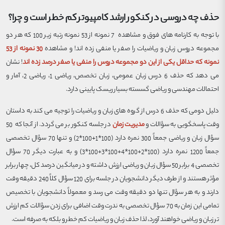
حذف چه دروسی در کنکور ارشد کامپیوتر کم خطر است و چرا؟
با توجه به کارنامه های فوق و مشاهده 7 نمونه از 53 نمونه رتبه زیر 100 که هر دو
مجموعه دروس زبان و ریاضیات را صفر یا منفی زده اند! و مشاهده
30 نمونه از 53
نمونه که حداقل یکی از این دو مجموعه دروس را منفی یا صفر درصد زده اند
! نشان
می دهد که حذف 6 درس زبان عمومی، زبان تخصص، ریاضی 1، ریاضی 2، آمار و
احتمالات مهندسی و ریاضی گسسته بسیار ریسک پایینی دارد.
دلیل دومی که حذف 6 درس از گروه های زبان و ریاضیات را توجیه می کند به داستان
وقت پاسخگویی به سؤالات و
مدیریت زمان
در جلسه کنکور بر می گردد. از آنجا که 50
سؤال زبان و ریاضی جمعاً 300 نمره دارد (100*1+100*2) و تنها 70 سؤال تخصصی
جمعاً 1200 نمره دارد (100*2+100*4+100*3+100*3) و به عبارت دیگر 70 سؤال
تخصصی 4 برابر 50 سؤال زبان و ریاضی ارزش داشته و در میانگین درصد کل، چهار برابر
مؤثر هستند و از طرف دیگر دانشجویان در جلسه برای 120 سؤال کلاً 240 دقیقه وقت
دارند و به هر سؤال تنها دو دقیقه وقت می رسد و معمولاً دانشجویان با تخصیص
تمامی این زمان به 70 سؤال تخصصی به ندرت وقت اضافی برای زدن سؤالات کم ارزش
تر زبان و ریاضی خواهند آورد، لذا حذف زبان و ریاضیات کم خطر و بلکه به صرفه است.