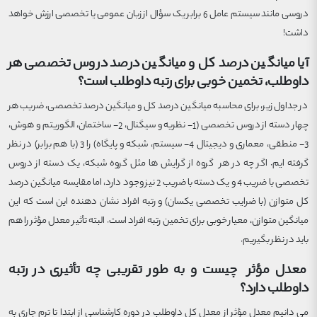
دروسی مانند سیستم عامل 6 برابر یک سؤال از زبان عمومی یا تخصصی ارزش خواهد
داشت!
آیا میانگین درصد کل و میانگین درصد دروس تخصصی هر
داوطلب، تخمین خوبی برای رتبه داوطلب است؟
در جداول زیر، برای محاسبه میانگین درصد کل و میانگین درصد تخصصی، ضریب هر
چهار دسته از دروس تخصصی (1- نظریه و سیگنال، 2- ساختمان، الگوریتم و هوش،
3- منطقی، معماری و دیجیتال 4- سیستم، شبکه و پایگاه) را 3 (با هم برابر) در نظر
گرفته ایم. اگر چه در هر گروه از گرایش ها مثل گروه شبکه، یک دسته از دروس
تخصصی با ضریب 4 و یک دسته با ضریب 2 نیز وجود دارد، اما مقایسه میانگین درصد
کل متوازن (با ضرایب تخصصی یکسان) و رتبه افراد نشان دهنده این است که این
میانگین متوازن، معیار خوبی برای تخمین رتبه افراد است. البته تأثیر معدل مؤثر را هم
باید در نظر بگیریم.
معدل مؤثر چیست و به طور تقریبی چه تأثیری در رتبه
داوطلب دارد؟
می دانیم معدل مؤثر از معدل کل داوطلب در دوره کارشناسی از ابتدا تا ترم جاری به