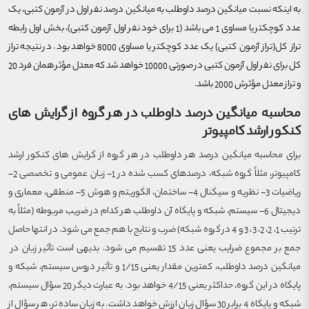
به اینکه نسبت میانگین درصد داوطلب به میانگین درصد نفر اول در آزمون کتبی، یک
عدد کوچکتر یا مساوی 1 می باشد (1 برای خود نفر اول آزمون کتبی)، بخش اول رابطه
تراز کل(تراز آزمون کتبی) یک عدد کوچکتر یا مساوی 8000 خواهد بود. در نتیجه تراز
کل برای نفر اول آزمون کتبی در صورتی 10000 خواهد شد که معدل مؤثر همان فرد 20
و تراز معدل مؤثرش 2000 باشد.
محاسبه میانگین درصد داوطلب در هر گروه از گرایش های
کنکور ارشد کامپیوتر
برای محاسبه میانگین درصد هر داوطلب در هر گروه از گرایش های کنکور ارشد
کامپیوتر، مثلاً گروه شبکه، درصدهای کسب شده در 1- زبان عمومی و تخصصی 2-
ریاضیات 3- نظریه و سیگنال 4- ساختمان، الگوریتم و هوش 5- منطقی، معماری و
دیجیتال 6- سیستم، شبکه و پایگاه آن داوطلب هر کدام در ضریب مربوطه (مثلاً به
ترتیب 1، 2، 2، 3، 3 و 4 در گروه شبکه) ضرب و نتایج با هم جمع می شود. در انتها حاصل
جمع بر مجموع ضرایب یعنی عدد 15 تقسیم می شود. بدیهی است تأثیر زبان در
میانگین درصد داوطلب، کمترین مقدار یعنی 1/15 و تأثیر دروس سیستم، شبکه و
پایگاه در این گروه، حداکثر یعنی 4/15 خواهد بود. به عبارت دیگر 20 سؤال سیستم،
شبکه و پایگاه 4 برابر 30 سؤال زبان ارزش خواهد داشت. به زبان ساده تر، هر سؤال از