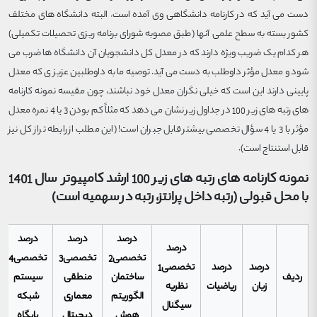
دست می آید که در کارنامه دانشگاهی وی آمده است. البته دانشگاه های مختلف
کشور بسته به سطح علمی آنها (طبق مصوبه شورای برنامه ریزی تحصیلات تکمیلی)
هر کدام یک ضریب ویژه دارند که در معدل کل دانشجویان آن دانشگاه ها ضرب می
شود و معدل مؤثر داوطلب به دست می آید. توصیه ما به داوطلبین عزیز ی که معدل
پایینی دارند این است که خیلی نگران معدل خود نباشند، چون مقیسه نمونه کارنامه
های رتبه های زیر 100 در جداول زیر نشان می دهد که مثلاً کم بودن 3 یا 4 نمره معدل
مؤثر با 3 یا 4 سؤال تخصصی بیشتر قابل جبران است! (این مطلب از رابطه تراز کل نیز
قابل استنتاج است).
نمونه کارنامه های رتبه های زیر 100 ارشد کامپیوتر سال 1401
با محل قبولی (رتبه داخل پرانتز، رتبه در سهمیه است)
درصد
درصد
درصد
درصد
تخصصی2
تخصصی3
تخصصی4
درصد
درصد
تخصصی1
ردیف
ساختمان
منطقی
سیستم
زبان
ریاضیات
نظریه
الگوریتم
معماری
شبکه
سیگنال
هوش
دیجیتال
پایگاه