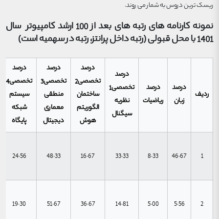
ریسک ترین دروس به شمار می روند.
نمونه کارنامه های رتبه های بعد از 100 ارشد کامپیوتر سال
1401 با محل قبولی (رتبه داخل پرانتز، رتبه در سهمیه است)
درصد
درصد
درصد
درصد
تخصصی2
تخصصی3
تخصصی4
درصد
درصد
تخصصی1
ردیف
ساختمان
منطقی
سیستم
زبان
ریاضیات
نظریه
الگوریتم
معماری
شبکه
سیگنال
هوش
دیجیتال
پایگاه
24.56
48.33
16.67
33.33
8.33
46.67
1
19.30
51.67
36.67
14.81
5.00
5.56
2