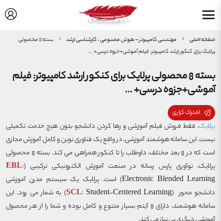
صفحه اصلی
مهندسی کامپیوتر - هوش مصنوعی ، کارشناسی ارشد
بسته 8 محصولی
پرلایک برای کنکور ارشد کامپیوتر: فیلم آموشی+جزوه درسی+ ...
بسته 8 محصولی پرلایک برای کنکور ارشد کامپیوتر: فیلم
آموشی+جزوه درسی+ ...
اشتراک گزاری
پرلایک
، فقط فروش فیلم آموزشی و رها کردن دانشجو بدون هیچ خدمت تکمیلی
نیست. این سامانه هوشمند آموزشی، در واقع یک فناوری نوین و کامل آموزش مجازی
است که در 8 بعد مختلف، داوطلب را تا کنکور همراهی می کند. بسته 8 محصولی
پرلایک، نوآوری پارس رسانه در صنعت آموزش الکترونیکی ترکیبی (
:
EBL
Electronic Blended Learning) است. پرلایک یک سیستم مدرن آموزشی
دانشجو محور (
SCL
: Student-Centered Learning) به شمار می رود. این
سامانه هوشمند، دارای 8 آیتم بسیار متنوع و کامل بوده و شما را از هر محصول
آموزشی دیگری بی نیاز می کند.