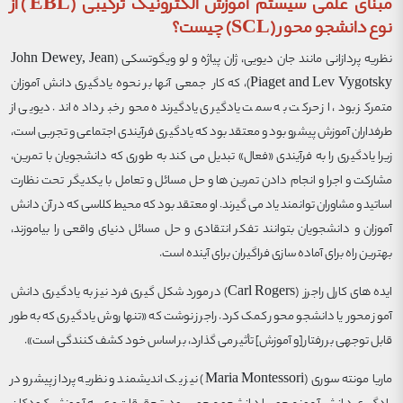
مبنای علمی سیستم آموزش الکترونیک ترکیبی (EBL) از
نوع دانشجو محور (SCL) چیست؟
نظریه پردازانی مانند جان دیویی، ژان پیاژه و لو ویگوتسکی (John Dewey, Jean
Piaget and Lev Vygotsky)، که کار جمعی آنها بر نحوه یادگیری دانش آموزان
متمرکز بود، از حرکت به سمت یادگیری یادگیرنده محور خبر داده اند. دیویی از
طرفداران آموزش پیشرو بود و معتقد بود که یادگیری فرآیندی اجتماعی و تجربی است،
زیرا یادگیری را به فرآیندی «فعال» تبدیل می کند به طوری که دانشجویان با تمرین،
مشارکت و اجرا و انجام دادن تمرین ها و حل مسائل و تعامل با یکدیگر تحت نظارت
اساتید و مشاوران توانمند یاد می گیرند. او معتقد بود که محیط کلاسی که در آن دانش
آموزان و دانشجویان بتوانند تفکر انتقادی و حل مسائل دنیای واقعی را بیاموزند،
بهترین راه برای آماده سازی فراگیران برای آینده است.
ایده های کارل راجرز (Carl Rogers) در مورد شکل گیری فرد نیز به یادگیری دانش
آموز محور یا دانشجو محور کمک کرد. راجرز نوشت که «تنها روش یادگیری که به طور
قابل توجهی بر رفتار [و آموزش] تأثیر می گذارد، بر اساس خود کشف کنندگی است».
ماریا مونته سوری (Maria Montessori) نیز یک اندیشمند و نظریه پرداز پیشرو در