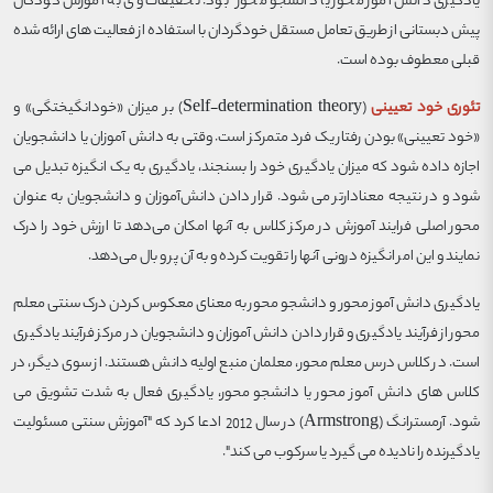
یادگیری دانش آموز محور یا دانشجو محور بود. تحقیقات وی به آموزش کودکان
پیش دبستانی از طریق تعامل مستقل خودگردان با استفاده از فعالیت های ارائه شده
قبلی معطوف بوده است.
تئوری خود تعیینی
(Self-determination theory) بر میزان «خودانگیختگی» و
«خود تعیینی» بودن رفتار یک فرد متمرکز است. وقتی به دانش آموزان یا دانشجویان
اجازه داده شود که میزان یادگیری خود را بسنجند، یادگیری به یک انگیزه تبدیل می
شود و در نتیجه معنادارتر می شود. قرار دادن دانش‌آموزان و دانشجویان به عنوان
محور اصلی فرایند آموزش در مرکز کلاس به آنها امکان می‌دهد تا ارزش خود را درک
نمایند و این امر انگیزه درونی آنها را تقویت کرده و به آن پر و بال می‌دهد.
یادگیری دانش آموز محور و دانشجو محور به معنای معکوس کردن درک سنتی معلم
محور از فرآیند یادگیری و قرار دادن دانش آموزان و دانشجویان در مرکز فرآیند یادگیری
است. در کلاس درس معلم محور، معلمان منبع اولیه دانش هستند. از سوی دیگر، در
کلاس های دانش آموز محور یا دانشجو محور، یادگیری فعال به شدت تشویق می
شود.
آرمسترانگ (Armstrong) در سال 2012 ادعا کرد که "آموزش سنتی مسئولیت
یادگیرنده را نادیده می گیرد یا سرکوب می کند".