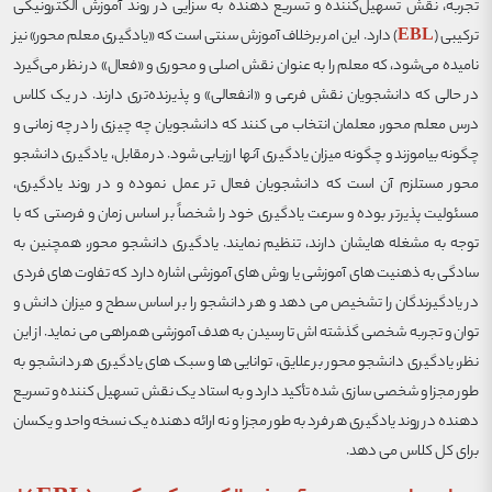
تجربه، نقش تسهیل‌کننده و تسریع دهنده به سزایی در روند آموزش الکترونیکی
ترکیبی (
EBL
) دارد. این امر برخلاف آموزش سنتی است که «یادگیری معلم محور» نیز
نامیده می‌شود، که معلم را به عنوان نقش اصلی و محوری و «فعال» در نظر می‌گیرد
در حالی که دانشجویان نقش فرعی و «انفعالی» و پذیرنده‌تری دارند. در یک کلاس
درس معلم محور، معلمان انتخاب می کنند که دانشجویان چه چیزی را در چه زمانی و
چگونه بیاموزند و چگونه میزان یادگیری آنها ارزیابی شود. در مقابل، یادگیری دانشجو
محور مستلزم آن است که دانشجویان فعال تر عمل نموده و در روند یادگیری،
مسئولیت پذیرتر بوده و سرعت یادگیری خود را شخصاً بر اساس زمان و فرصتی که با
توجه به مشغله هایشان دارند، تنظیم نمایند. یادگیری دانشجو محور، همچنین به
سادگی به ذهنیت های آموزشی یا روش های آموزشی اشاره دارد که تفاوت های فردی
در یادگیرندگان را تشخیص می دهد و هر دانشجو را بر اساس سطح و میزان دانش و
توان و تجربه شخصی گذشته اش تا رسیدن به هدف آموزشی همراهی می نماید. از این
نظر، یادگیری دانشجو محور بر علایق، توانایی ها و سبک های یادگیری هر دانشجو به
طور مجزا و شخصی سازی شده تأکید دارد و به استاد یک نقش تسهیل کننده و تسریع
دهنده در روند یادگیری هر فرد به طور مجزا و نه ارائه دهنده یک نسخه واحد و یکسان
برای کل کلاس می دهد.