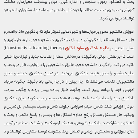
بحث و گفتگو، آزمون، سنجش و اندازه گیری میزان پیشرفت معیارهای مختلف
آموزشی و نیز مرور و تثبیت مطالب را خودشان طراحی می نمایند و از مشاوران با تجربه و
توانمند بهره می گیرند.
آموزش دانشجو محور بر مهارت‌ها و شیوه‌هایی تمرکز دارد که یادگیری مادام‌العمر و
حل مستقل مسئله را امکان‌پذیر می‌سازد. یادگیری دانشجو محور ، از منظر تئوری و
عمل، مبتنی بر
نظریه یادگیری سازه انگاری
(Constructivist learning theory)
است که بر نقش حیاتی یادگیرنده در ساختن معنا از اطلاعات جدید و نیز تجربه قبلی
تاکید می کند. یادگیری دانشجو محور، علایق دانشجویان را در اولویت قرار می‌دهد و
نظر دانشجو را محور فرایند یادگیری می‌داند. در فضای یادگیری دانشجو محور،
دانشجویان انتخاب می‌کنند که چه چیزی را در چه زمانی یاد بگیرند، چگونه فرایند
آموزش خود را برنامه ریزی کنند، چگونه طبق برنامه پیش بروند و چگونه سرعت
یادگیری خود را تنظیم کنند تا به موقع به هدف برسند و نیز چگونه میزان یادگیری
خود را ارزیابی کنند. کلاس، فیلم آموزشی، جزوات کامل و مفید، سیستم حل تمرین و
رویکرد حل مستقل مسائل، رفع مداوم اشکال ها و پرسش و پاسخ دائمی و بحث و
گفتگو و مشارکت در یادگیری گروهی، فیدبک آزمونک ها و شرکت منظم در آزمون
های آموزشی و سنجش و ارزیابی و تحلیل روند پیشرفت توسط مشاورین توانمند و با