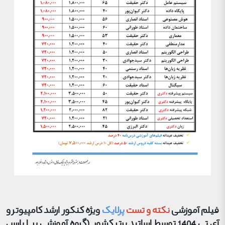
فیلم آموزشی
نکته و تست
پرلایک
ویژه کنکور ارشد کامپیوتر و
آی تی 1404 توسط اساتید برتر کشور (گروه آموزشی پر | پارس