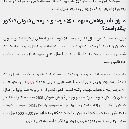
می شود. در این نمونه ما حدود 11 برابر بهبود رتبه را مشاهده می کنیم. اما در نمونه
بعدی خواهیم دید که بهبود رتبه در حد 4 برابر است!
میزان تأثیر واقعی سهمیه 25 درصدی در محل قبولی کنکور
چقدر است؟
برای محاسبه دقیق میزان تأثیر سهمیه 25 درصد، نمونه هایی از کارنامه های قبولی
یکسان را با یکدیگر مقایسه کرده ایم. معیار مقایسه ما رتبه کل داوطلب است که
شاخص سنجش عادلانه داوطلب بدون اعمال هیچ سهمیه ای در بین تمامی
داوطلبین است.
طبق این معیار، رتبه کل داوطلب ردیف دوم نسبت به ردیف اول در گرایش قبول شده
(هوش مصنوعی) 172 به 16 است. با تقسیم 16 به 172 به عداد
0.09
می رسیم. یعنی
91 درصد رتبه داوطلب بهبود یافته است! کمی کمتر از 11 برابر نه صد برابر! در مثال
بعدی رتبه کل داوطلب ردیف چهارم در گرایش هوش 2108 است اما نتوانسته در
هوش مصنوعی روزانه صنعتی اصفهان (ردیف سوم با رتبه کل 431) هم قبول شود و
به هوش روزانه دانشگاه اصفهان رضایت داده که رتبه های بین 500 تا 600 قبول می
شوند. یعنی رتبه اش حدود 4 برابر بهبود پیدا کرده است نه حتی 11 برابر.