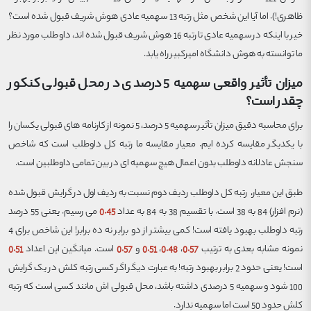
ظاهری!). اما آیا این شخص مثل رتبه 13 سهمیه عادی هوش شریف قبول شده است؟
خیر با اینکه در سهمیه عادی تا رتبه 16 هوش شریف قبول شده اند، داوطلب مورد نظر
ما توانسته به هوش دانشگاه امیرکبیر راه یابد.
میزان تأثیر واقعی سهمیه 5 درصدی در محل قبولی کنکور
چقدر است؟
برای محاسبه دقیق میزان تأثیر سهمیه 5 درصد، 5 نمونه از کارنامه های قبولی یکسان را
با یکدیگر مقایسه کرده ایم. معیار مقایسه ما رتبه کل داوطلب است که شاخص
سنجش عادلانه داوطلب بدون اعمال هیچ سهمیه ای در بین تمامی داوطلبین است.
طبق این معیار، رتبه کل داوطلب ردیف دوم نسبت به ردیف اول در گرایش قبول شده
(نرم افزار) 84 به 38 است. با تقسیم 38 به 84 به عداد
0.45
می رسیم. یعنی 55 درصد
رتبه داوطلب بهبود یافته است! کمی بیشتر از دو برابر نه ده برابر! این شاخص برای 4
نمونه مشابه بعدی به ترتیب
0.57
،
0.48
،
0.51
و
0.57
است. میانگین این اعداد
0.51
است! یعنی حدود 2 برابر بهبود رتبه! به عبارت دیگر اگر کسی رتبه کلش در یک گرایش
100 شود و سهمیه 5 درصدی داشته باشد، محل قبولی اش مانند کسی است که رتبه
کلش حدود 50 است اما سهمیه ندارد.