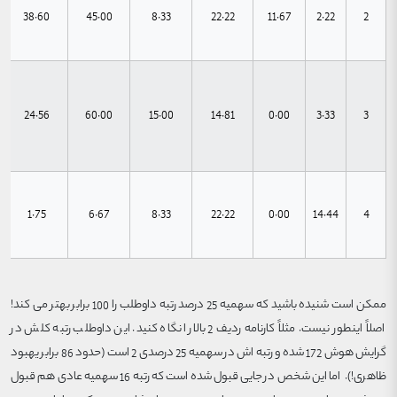
38.60
45.00
8.33
22.22
11.67
2.22
2
24.56
60.00
15.00
14.81
0.00
3.33
3
1.75
6.67
8.33
22.22
0.00
14.44
4
ممکن است شنیده باشید که سهمیه 25 درصد رتبه داوطلب را 100 برابر بهتر می کند!
اصلاً اینطور نیست. مثلاً کارنامه ردیف 2 بالا را نگاه کنید. این داوطلب رتبه کلش در
گرایش هوش 172 شده و رتبه اش در سهمیه 25 درصدی 2 است (حدود 86 برابر یهبود
ظاهری!). اما این شخص در جایی قبول شده است که رتبه 16 سهمیه عادی هم قبول