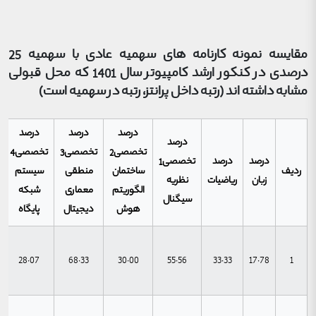
مقایسه نمونه کارنامه های سهمیه عادی با سهمیه 25
درصدی در کنکور ارشد کامپیوتر سال 1401 که محل قبولی
مشابه داشته اند (رتبه داخل پرانتز، رتبه در سهمیه است)
درصد
درصد
درصد
درصد
تخصصی2
تخصصی3
تخصصی4
درصد
درصد
تخصصی1
ردیف
ساختمان
منطقی
سیستم
زبان
ریاضیات
نظریه
الگوریتم
معماری
شبکه
سیگنال
هوش
دیجیتال
پایگاه
28.07
68.33
30.00
55.56
33.33
17.78
1