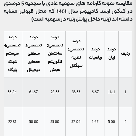
مقایسه نمونه کارنامه های سهمیه عادی با سهمیه 5 درصدی
در کنکور ارشد کامپیوتر سال 1401 که محل قبولی مشابه
داشته اند (رتبه داخل پرانتز، رتبه در سهمیه است)
درصد
درصد
درصد
درصد
تخصصی2
تخصصی3
تخصصی4
درصد
درصد
تخصصی1
ردیف
ساختمان
منطقی
سیستم
زبان
ریاضیات
نظریه
الگوریتم
معماری
شبکه
سیگنال
هوش
دیجیتال
پایگاه
36.84
61.67
28.33
33.33
6.67
11.11
1
22.81
50.00
35.00
37.04
1.67
5.00
2