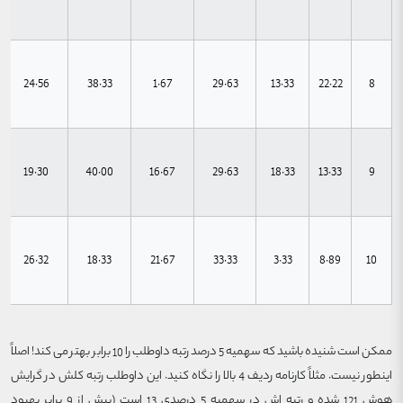
24.56
38.33
1.67
29.63
13.33
22.22
8
19.30
40.00
16.67
29.63
18.33
13.33
9
26.32
18.33
21.67
33.33
3.33
8.89
10
ممکن است شنیده باشید که سهمیه 5 درصد رتبه داوطلب را 10 برابر بهتر می کند! اصلاً
اینطور نیست. مثلاً کارنامه ردیف 4 بالا را نگاه کنید. این داوطلب رتبه کلش در گرایش
هوش 121 شده و رتبه اش در سهمیه 5 درصدی 13 است (بیش از 9 برابر یهبود